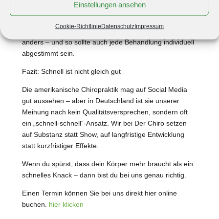
Einstellungen ansehen
Justierung, geht wieder raus. Bei uns sieht das anders
aus. Wir nehmen uns die nötige Zeit. Für Anamnese, für
Cookie-Richtlinie
Datenschutz
Impressum
Aufklärung, für Ursachenforschung. Jeder Mensch ist
anders – und so sollte auch jede Behandlung individuell
abgestimmt sein.
Fazit: Schnell ist nicht gleich gut
Die amerikanische Chiropraktik mag auf Social Media
gut aussehen – aber in Deutschland ist sie unserer
Meinung nach kein Qualitätsversprechen, sondern oft
ein „schnell-schnell“-Ansatz. Wir bei Der Chiro setzen
auf Substanz statt Show, auf langfristige Entwicklung
statt kurzfristiger Effekte.
Wenn du spürst, dass dein Körper mehr braucht als ein
schnelles Knack – dann bist du bei uns genau richtig.
Einen Termin können Sie bei uns direkt hier online
buchen.
hier klicken