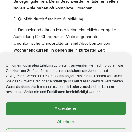
Bewegungslehren. Denn Beschwerden entstehen selten
isoliert – sie haben oft komplexe Ursachen.
2. Qualität durch fundierte Ausbildung
In Deutschland gibt es leider keine einheitlich geregelte
Ausbildung für Chiropraktik. Viele sogenannte
amerikanische Chiropraktoren sind Absolventen von
Wochenendkursen, in denen sie in kürzester Zeit
Techniken erlernen, die eigentlich tiefes Verständnis für
Anatomie, Biomechanik und Diagnostik erfordern.
Um dir ein optimales Erlebnis zu bieten, verwenden wir Technologien wie
Cookies, um Geräteinformationen zu speichern und/oder darauf
Wir gehen einen anderen Weg: Unsere Ausbildung ist
zuzugreifen. Wenn du diesen Technologien zustimmst, können wir Daten
tiefgehend, evidenzbasiert und praxisorientiert – mit
wie das Surfverhalten oder eindeutige IDs auf dieser Website verarbeiten.
Wenn du deine Zustimmung nicht erteilst oder zurückziehst, können
dem Ziel, nicht nur Symptome zu behandeln, sondern
bestimmte Merkmale und Funktionen beeinträchtigt werden.
langfristige Lösungen zu schaffen.
3. Keine Standardbehandlung – sondern individuelle
Akzeptieren
Begleitung
Ablehnen
In der amerikanischen Chiropraktik geht es oft um
schnelle Abläufe: Patient kommt rein, bekommt die